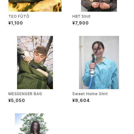
TEO FŪTŌ
HBT Shirt
¥1,100
¥7,900
MESSENGER BAG
Sweet Home Shirt
¥5,050
¥9,604